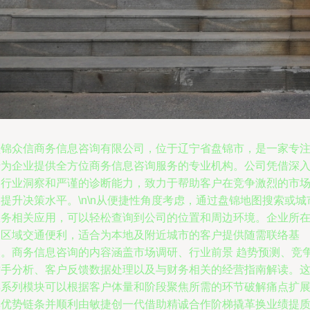
盘锦众信商务信息咨询有限公司，位于辽宁省盘锦市，是一家专
于为企业提供全方位商务信息咨询服务的专业机构。公司凭借深
的行业洞察和严谨的诊断能力，致力于帮助客户在竞争激烈的市
提升决策水平。\n\n从便捷性角度考虑，通过盘锦地图搜索或城
服务相关应用，可以轻松查询到公司的位置和周边环境。企业所
的区域交通便利，适合为本地及附近城市的客户提供随需联络基
础。商务信息咨询的内容涵盖市场调研、行业前景 趋势预测、竞
对手分析、客户反馈数据处理以及与财务相关的经营指南解读。
样系列模块可以根据客户体量和阶段聚焦所需的环节破解痛点扩
其优势链条并顺利由敏捷创一代借助精诚合作阶梯撬革换业绩提